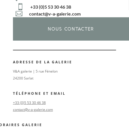

+33 (0)5 53 30 46 38

contact@v-a-galerie.com
NOUS CONTACTER
ADRESSE DE LA GALERIE
V&A galerie | 5 rue Fénelon
24200 Sarlat
TÉLÉPHONE ET EMAIL
+33 (0)5 53 30 46 38
contact@v-a-galerie.com
ORAIRES GALERIE